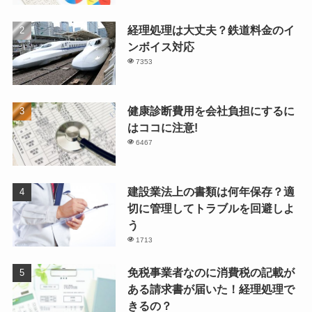
経理処理は大丈夫？鉄道料金のイ
ンボイス対応
7353
健康診断費用を会社負担にするに
はココに注意!
6467
建設業法上の書類は何年保存？適
切に管理してトラブルを回避しよ
う
1713
免税事業者なのに消費税の記載が
ある請求書が届いた！経理処理で
きるの？